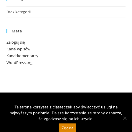
Brak kategorii
Meta
Zaloguj się
Kanał wpisów
Kanał komentarzy
WordPress.org
Copyright 2020 © All rights reserved |
Polityka
Ta strona korzysta z ciasteczek aby świadczyć usługi na
Prywatności
najwyższym poziomie. Dalsze korzystanie ze strony oznacza,
że zgadzasz się na ich użycie.
Realizacja:
OSV.PL
Zgoda