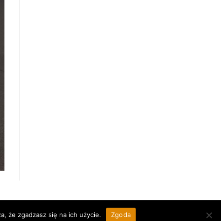
a, że zgadzasz się na ich użycie.
Zgoda
Realizacja:
OSV.PL